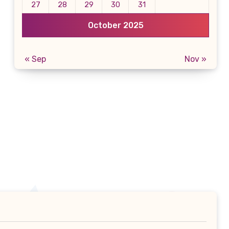
27
28
29
30
31
October 2025
« Sep
Nov »