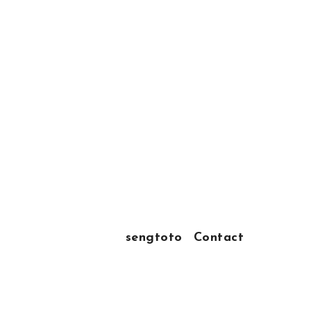
sengtoto
Contact