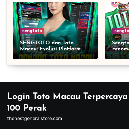
sengtoto
sengt
SENGTOTO dan Toto
Sengto
Macau: Evolusi Platform
Fenome
Digital yang Membentuk
yang 
Tren Hiburan Online Modern
Dibica
Login Toto Macau Terpercaya
100 Perak
thenestgeneralstore.com