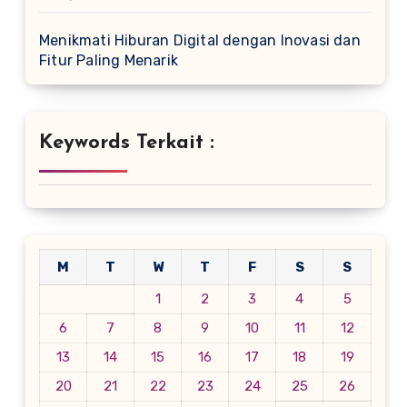
Menikmati Hiburan Digital dengan Inovasi dan
Fitur Paling Menarik
Keywords Terkait :
M
T
W
T
F
S
S
1
2
3
4
5
6
7
8
9
10
11
12
13
14
15
16
17
18
19
20
21
22
23
24
25
26