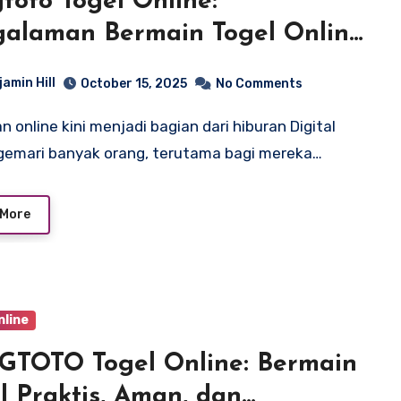
toto Togel Online:
alaman Bermain Togel Online
g Aman dan Menguntungkan
jamin Hill
October 15, 2025
No Comments
gemari banyak orang, terutama bagi mereka…
 More
nline
TOTO Togel Online: Bermain
l Praktis, Aman, dan