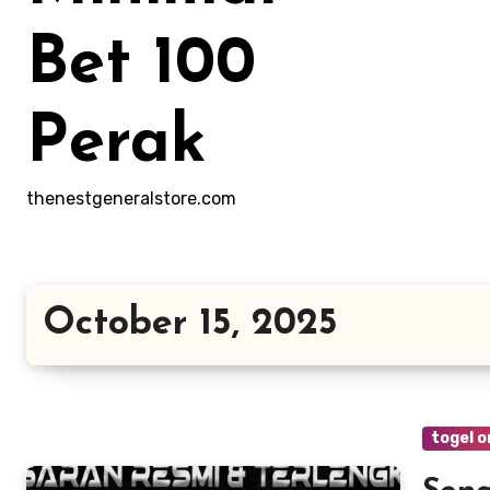
Bet 100
Perak
thenestgeneralstore.com
October 15, 2025
togel o