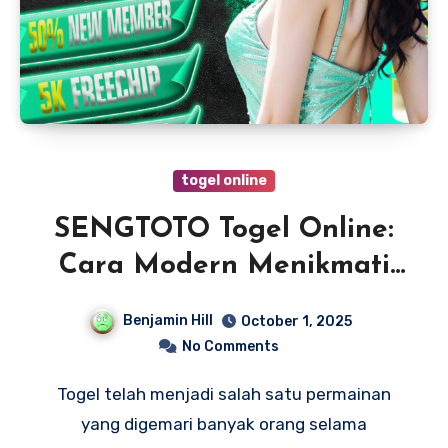
togel online
SENGTOTO Togel Online:
Cara Modern Menikmati
Sensasi Togel
Benjamin Hill
October 1, 2025
No Comments
Togel telah menjadi salah satu permainan
yang digemari banyak orang selama