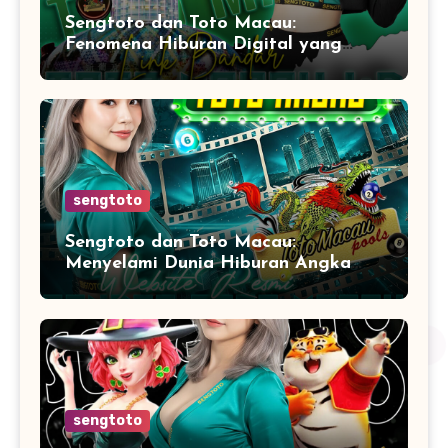
Sengtoto dan Toto Macau:
Fenomena Hiburan Digital yang
Semakin Ramai Dibicarakan di Era
Modern
sengtoto
Sengtoto dan Toto Macau:
Menyelami Dunia Hiburan Angka
Digital yang Semakin Populer
sengtoto