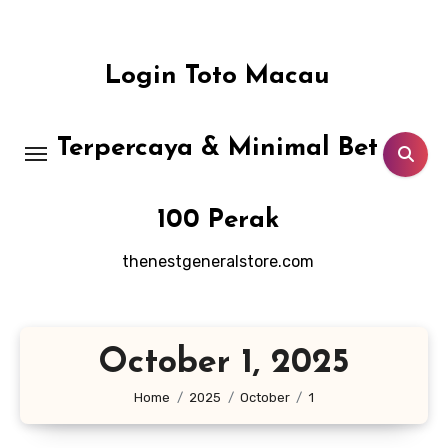
Skip
to
content
Login Toto Macau
Terpercaya & Minimal Bet
100 Perak
thenestgeneralstore.com
October 1, 2025
Home
2025
October
1