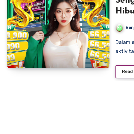
Seng
Hibu
Men
Ben
Dalam era serba digital seperti sekarang ini, banyak
aktivit
Read