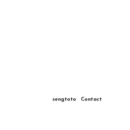
sengtoto
Contact