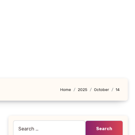
Home
2025
October
14
Search
for: