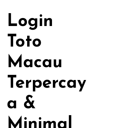
Skip
to
Login
content
Toto
Macau
Terpercay
a &
Minimal