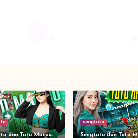
oto
sengtoto
to dan Toto Macau:
Sengtoto dan Toto M