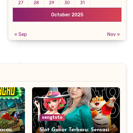
27
28
29
30
31
October 2025
« Sep
Nov »
sengtoto
acau:
Slot Gacor Terbaru: Sensasi