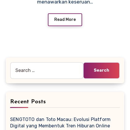
menawarkan keseruan…
Read More
Search
for:
Recent Posts
SENGTOTO dan Toto Macau: Evolusi Platform
Digital yang Membentuk Tren Hiburan Online