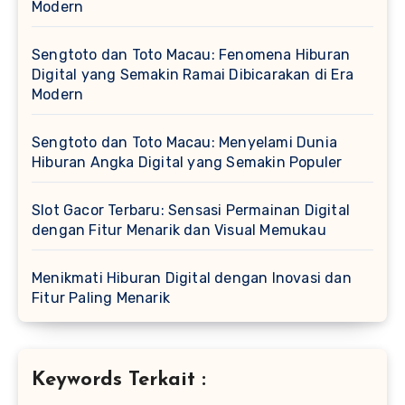
Modern
Sengtoto dan Toto Macau: Fenomena Hiburan
Digital yang Semakin Ramai Dibicarakan di Era
Modern
Sengtoto dan Toto Macau: Menyelami Dunia
Hiburan Angka Digital yang Semakin Populer
Slot Gacor Terbaru: Sensasi Permainan Digital
dengan Fitur Menarik dan Visual Memukau
Menikmati Hiburan Digital dengan Inovasi dan
Fitur Paling Menarik
Keywords Terkait :