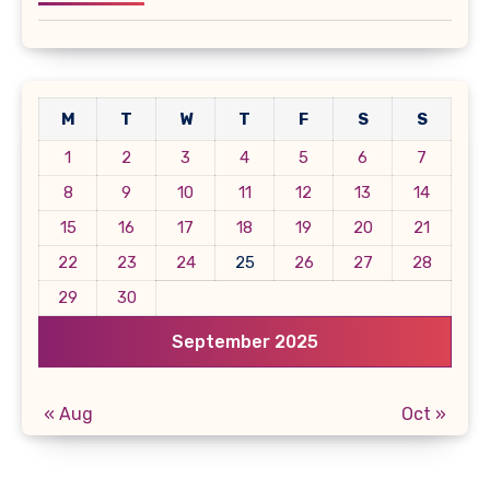
M
T
W
T
F
S
S
1
2
3
4
5
6
7
8
9
10
11
12
13
14
15
16
17
18
19
20
21
22
23
24
25
26
27
28
29
30
September 2025
« Aug
Oct »