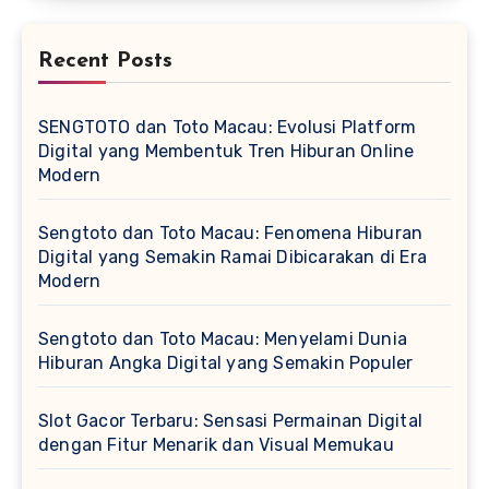
Recent Posts
SENGTOTO dan Toto Macau: Evolusi Platform
Digital yang Membentuk Tren Hiburan Online
Modern
Sengtoto dan Toto Macau: Fenomena Hiburan
Digital yang Semakin Ramai Dibicarakan di Era
Modern
Sengtoto dan Toto Macau: Menyelami Dunia
Hiburan Angka Digital yang Semakin Populer
Slot Gacor Terbaru: Sensasi Permainan Digital
dengan Fitur Menarik dan Visual Memukau