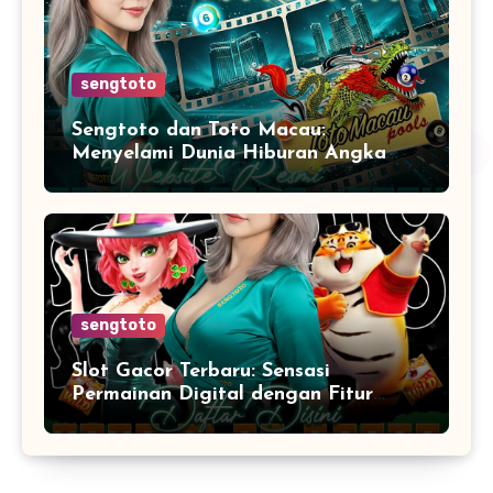
sengtoto
Sengtoto dan Toto Macau:
Menyelami Dunia Hiburan Angka
Digital yang Semakin Populer
sengtoto
Slot Gacor Terbaru: Sensasi
Permainan Digital dengan Fitur
Menarik dan Visual Memukau