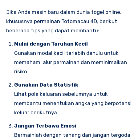
Jika Anda masih baru dalam dunia togel online,
khususnya permainan Totomacau 4D, berikut
beberapa tips yang dapat membantu:
Mulai dengan Taruhan Kecil
Gunakan modal kecil terlebih dahulu untuk
memahami alur permainan dan meminimalkan
risiko.
Gunakan Data Statistik
Lihat pola keluaran sebelumnya untuk
membantu menentukan angka yang berpotensi
keluar berikutnya.
Jangan Terbawa Emosi
Bermainlah dengan tenang dan jangan tergoda