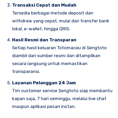
Transaksi Cepat dan Mudah
Tersedia berbagai metode deposit dan
withdraw yang cepat, mulai dari transfer bank
lokal, e-wallet, hingga QRIS.
Hasil Resmi dan Transparan
Setiap hasil keluaran Totomacau di Sengtoto
diambil dari sumber resmi dan ditampilkan
secara langsung untuk memastikan
transparansi.
Layanan Pelanggan 24 Jam
Tim customer service Sengtoto siap membantu
kapan saja, 7 hari seminggu, melalui live chat
maupun aplikasi pesan instan.