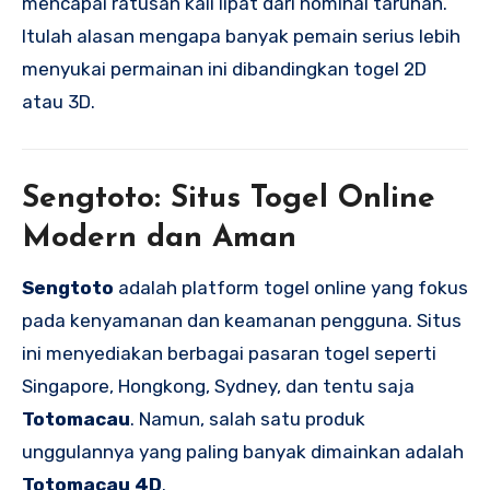
mencapai ratusan kali lipat dari nominal taruhan.
Itulah alasan mengapa banyak pemain serius lebih
menyukai permainan ini dibandingkan togel 2D
atau 3D.
Sengtoto: Situs Togel Online
Modern dan Aman
Sengtoto
adalah platform togel online yang fokus
pada kenyamanan dan keamanan pengguna. Situs
ini menyediakan berbagai pasaran togel seperti
Singapore, Hongkong, Sydney, dan tentu saja
Totomacau
. Namun, salah satu produk
unggulannya yang paling banyak dimainkan adalah
Totomacau 4D
.