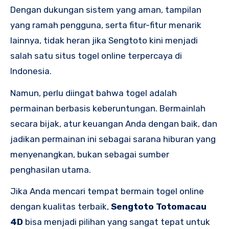
Dengan dukungan sistem yang aman, tampilan
yang ramah pengguna, serta fitur-fitur menarik
lainnya, tidak heran jika Sengtoto kini menjadi
salah satu situs togel online terpercaya di
Indonesia.
Namun, perlu diingat bahwa togel adalah
permainan berbasis keberuntungan. Bermainlah
secara bijak, atur keuangan Anda dengan baik, dan
jadikan permainan ini sebagai sarana hiburan yang
menyenangkan, bukan sebagai sumber
penghasilan utama.
Jika Anda mencari tempat bermain togel online
dengan kualitas terbaik,
Sengtoto Totomacau
4D
bisa menjadi pilihan yang sangat tepat untuk