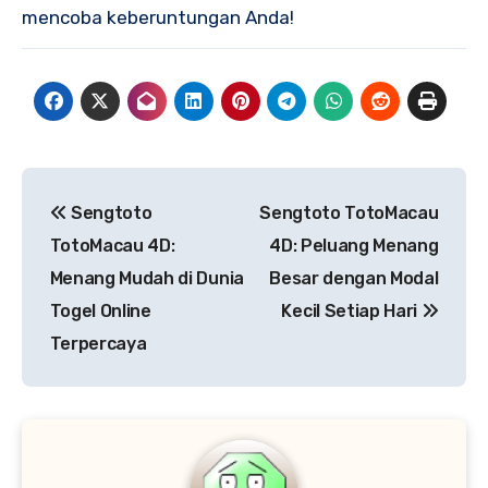
mencoba keberuntungan Anda!
Post
Sengtoto
Sengtoto TotoMacau
navigation
TotoMacau 4D:
4D: Peluang Menang
Menang Mudah di Dunia
Besar dengan Modal
Togel Online
Kecil Setiap Hari
Terpercaya