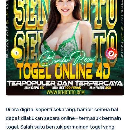
Di era digital seperti sekarang, hampir semua hal
dapat dilakukan secara online—termasuk bermain
togel. Salah satu bentuk permainan togel yang