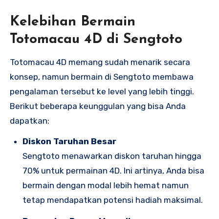
Kelebihan Bermain
Totomacau 4D di Sengtoto
Totomacau 4D memang sudah menarik secara
konsep, namun bermain di Sengtoto membawa
pengalaman tersebut ke level yang lebih tinggi.
Berikut beberapa keunggulan yang bisa Anda
dapatkan:
Diskon Taruhan Besar
Sengtoto menawarkan diskon taruhan hingga
70% untuk permainan 4D. Ini artinya, Anda bisa
bermain dengan modal lebih hemat namun
tetap mendapatkan potensi hadiah maksimal.