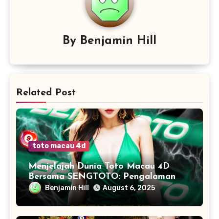
By
Benjamin Hill
Related Post
toto macau 4d
Menjelajah Dunia Toto Macau 4D
Bersama SENGTOTO: Pengalaman
Main Togel Online yang Beda dari
Benjamin Hill
August 6, 2025
yang Lain