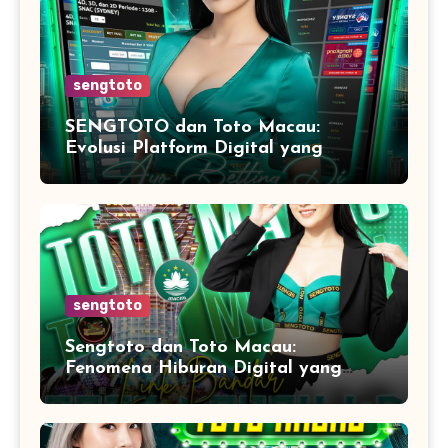
sengtoto
SENGTOTO dan Toto Macau:
Evolusi Platform Digital yang
Membentuk Tren Hiburan Online
Modern
sengtoto
Sengtoto dan Toto Macau:
Fenomena Hiburan Digital yang
Semakin Ramai Dibicarakan di Era
Modern