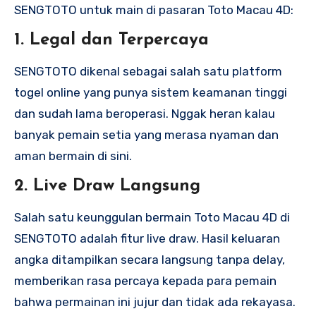
SENGTOTO untuk main di pasaran Toto Macau 4D:
1.
Legal dan Terpercaya
SENGTOTO dikenal sebagai salah satu platform
togel online yang punya sistem keamanan tinggi
dan sudah lama beroperasi. Nggak heran kalau
banyak pemain setia yang merasa nyaman dan
aman bermain di sini.
2.
Live Draw Langsung
Salah satu keunggulan bermain Toto Macau 4D di
SENGTOTO adalah fitur live draw. Hasil keluaran
angka ditampilkan secara langsung tanpa delay,
memberikan rasa percaya kepada para pemain
bahwa permainan ini jujur dan tidak ada rekayasa.