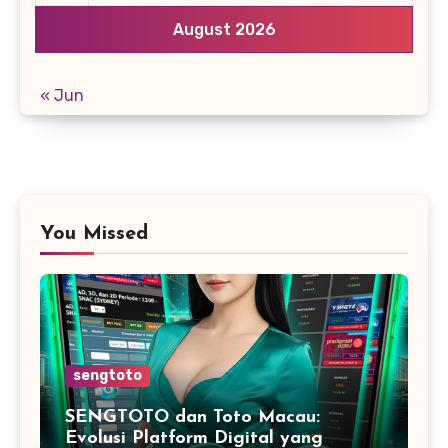
August 2026
« Jun
You Missed
sengtoto
SENGTOTO dan Toto Macau:
Evolusi Platform Digital yang