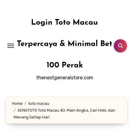
Skip
to
content
Login Toto Macau
Terpercaya & Minimal Bet
100 Perak
thenestgeneralstore.com
Home
toto macau
SENGTOTO Toto Macau 4D: Main Angka, Cari Hoki, dan
Menang Setiap Hari