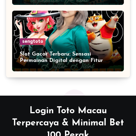
Digital yang Semakin Populer
sengtoto
Slot Gacor Terbaru: Sensasi
Permainan Digital dengan Fitur
Menarik dan Visual Memukau
Login Toto Macau
Terpercaya & Minimal Bet
100 Perak