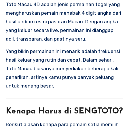
Toto Macau 4D adalah jenis permainan togel yang
mengharuskan pemain menebak 4 digit angka dari
hasil undian resmi pasaran Macau. Dengan angka
yang keluar secara live, permainan ini dianggap
adil, transparan, dan pastinya seru.
Yang bikin permainan ini menarik adalah frekuensi
hasil keluar yang rutin dan cepat. Dalam sehari,
Toto Macau biasanya menyediakan beberapa kali
penarikan, artinya kamu punya banyak peluang
untuk menang besar.
Kenapa Harus di SENGTOTO?
Berikut alasan kenapa para pemain setia memilih