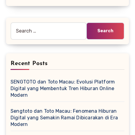
Search
for:
Recent Posts
SENGTOTO dan Toto Macau: Evolusi Platform
Digital yang Membentuk Tren Hiburan Online
Modern
Sengtoto dan Toto Macau: Fenomena Hiburan
Digital yang Semakin Ramai Dibicarakan di Era
Modern