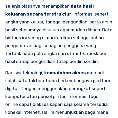
sejenis biasanya menampilkan
data hasil
keluaran secara terstruktur
. Informasi seperti
angka yang keluar, tanggal pengundian, serta arsip
hasil sebelumnya disusun agar mudah dibaca. Data
historis ini sering dimanfaatkan sebagai bahan
pengamatan bagi sebagian pengguna yang
tertarik pada pola angka dan statistik, meskipun
hasil setiap pengundian tetap berdiri sendiri.
Dari sisi teknologi,
kemudahan akses
menjadi
salah satu faktor utama berkembangnya platform
digital. Dengan menggunakan perangkat seperti
komputer atau ponsel pintar, informasi togel
online dapat diakses kapan saja selama tersedia
koneksi internet. Hal ini menunjukkan bagaimana