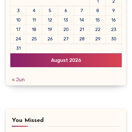
1
2
3
4
5
6
7
8
9
10
11
12
13
14
15
16
17
18
19
20
21
22
23
24
25
26
27
28
29
30
31
August 2026
« Jun
You Missed