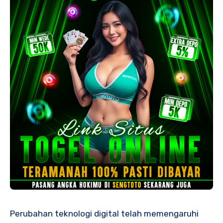
Perubahan teknologi digital telah memengaruhi