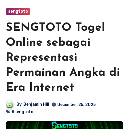
sengtoto
SENGTOTO Togel
Online sebagai
Representasi
Permainan Angka di
Era Internet
By
Benjamin Hill
December 25, 2025
#sengtoto