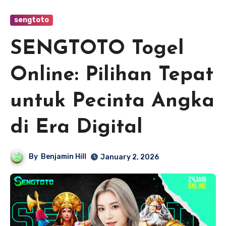
sengtoto
SENGTOTO Togel
Online: Pilihan Tepat
untuk Pecinta Angka
di Era Digital
By
Benjamin Hill
January 2, 2026