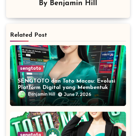
By
Benjamin Hill
Related Post
sengtoto
SENGTOTO dan Toto Macau: Evolusi
Platform Digital yang Membentuk
Tren Hiburan Online Modern
Benjamin Hill
June 7, 2026
sengtoto