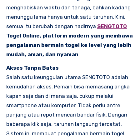
menghabiskan waktu dan tenaga, bahkan kadang
menunggu lama hanya untuk satu taruhan. Kini,
semua itu berubah dengan hadirnya
SENGTOTO
Togel Online, platform modern yang membawa
pengalaman bermain togel ke level yang lebih
mudah, aman, dan nyaman
.
Akses Tanpa Batas
Salah satu keunggulan utama SENGTOTO adalah
kemudahan akses. Pemain bisa memasang angka
kapan saja dan di mana saja, cukup melalui
smartphone atau komputer. Tidak perlu antre
panjang atau repot mencari bandar fisik. Dengan
beberapa klik saja, taruhan langsung tercatat.
Sistem ini membuat pengalaman bermain togel