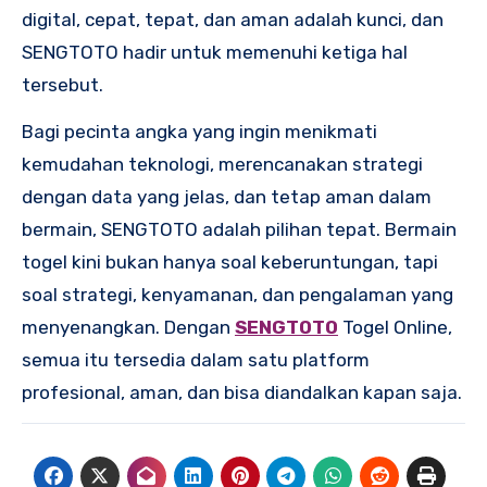
digital, cepat, tepat, dan aman adalah kunci, dan
SENGTOTO hadir untuk memenuhi ketiga hal
tersebut.
Bagi pecinta angka yang ingin menikmati
kemudahan teknologi, merencanakan strategi
dengan data yang jelas, dan tetap aman dalam
bermain, SENGTOTO adalah pilihan tepat. Bermain
togel kini bukan hanya soal keberuntungan, tapi
soal strategi, kenyamanan, dan pengalaman yang
menyenangkan. Dengan
SENGTOTO
Togel Online,
semua itu tersedia dalam satu platform
profesional, aman, dan bisa diandalkan kapan saja.