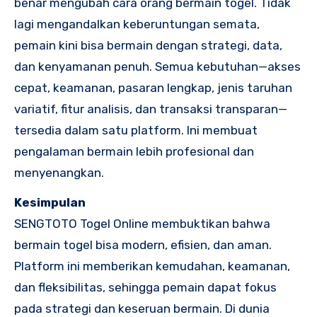
benar mengubah cara orang bermain togel. Tidak
lagi mengandalkan keberuntungan semata,
pemain kini bisa bermain dengan strategi, data,
dan kenyamanan penuh. Semua kebutuhan—akses
cepat, keamanan, pasaran lengkap, jenis taruhan
variatif, fitur analisis, dan transaksi transparan—
tersedia dalam satu platform. Ini membuat
pengalaman bermain lebih profesional dan
menyenangkan.
Kesimpulan
SENGTOTO Togel Online membuktikan bahwa
bermain togel bisa modern, efisien, dan aman.
Platform ini memberikan kemudahan, keamanan,
dan fleksibilitas, sehingga pemain dapat fokus
pada strategi dan keseruan bermain. Di dunia