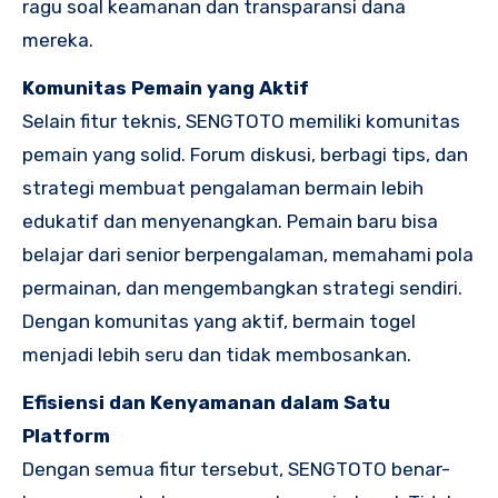
ragu soal keamanan dan transparansi dana
mereka.
Komunitas Pemain yang Aktif
Selain fitur teknis, SENGTOTO memiliki komunitas
pemain yang solid. Forum diskusi, berbagi tips, dan
strategi membuat pengalaman bermain lebih
edukatif dan menyenangkan. Pemain baru bisa
belajar dari senior berpengalaman, memahami pola
permainan, dan mengembangkan strategi sendiri.
Dengan komunitas yang aktif, bermain togel
menjadi lebih seru dan tidak membosankan.
Efisiensi dan Kenyamanan dalam Satu
Platform
Dengan semua fitur tersebut, SENGTOTO benar-