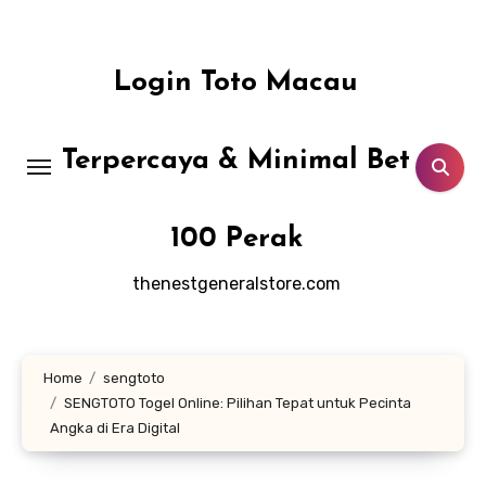
Skip
to
content
Login Toto Macau
Terpercaya & Minimal Bet
100 Perak
thenestgeneralstore.com
Home
sengtoto
SENGTOTO Togel Online: Pilihan Tepat untuk Pecinta
Angka di Era Digital