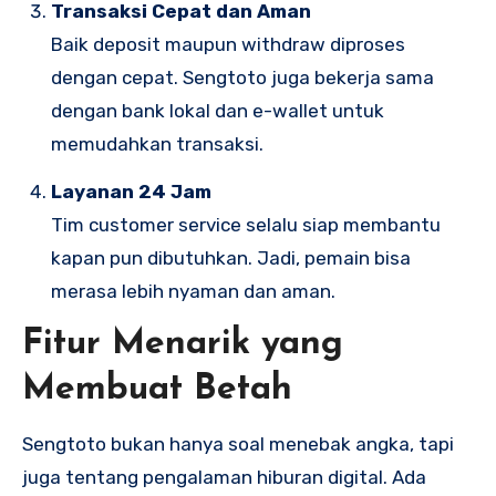
Transaksi Cepat dan Aman
Baik deposit maupun withdraw diproses
dengan cepat. Sengtoto juga bekerja sama
dengan bank lokal dan e-wallet untuk
memudahkan transaksi.
Layanan 24 Jam
Tim customer service selalu siap membantu
kapan pun dibutuhkan. Jadi, pemain bisa
merasa lebih nyaman dan aman.
Fitur Menarik yang
Membuat Betah
Sengtoto bukan hanya soal menebak angka, tapi
juga tentang pengalaman hiburan digital. Ada