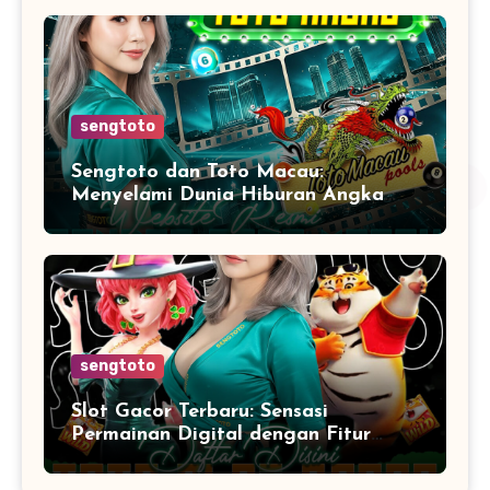
Modern
sengtoto
Sengtoto dan Toto Macau:
Menyelami Dunia Hiburan Angka
Digital yang Semakin Populer
sengtoto
Slot Gacor Terbaru: Sensasi
Permainan Digital dengan Fitur
Menarik dan Visual Memukau