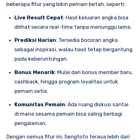
beberapa fitur yang bikin pemain betah, seperti:
Live Result Cepat
: Hasil keluaran angka bisa
dilihat secara real-time tanpa menunggu lama.
Prediksi Harian
: Tersedia bocoran angka
sebagai inspirasi, walau hasil tetap bergantung
pada keberuntungan.
Bonus Menarik
: Mulai dari bonus member baru,
cashback, hingga program loyalitas untuk
pemain setia.
Komunitas Pemain
: Ada ruang diskusi santai
di mana sesama pemain bisa saling berbagi
pengalaman.
Dengan semua fitur ini, Sengtoto terasa lebih dari