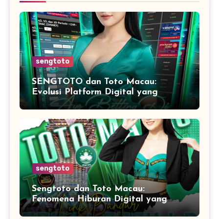
sengtoto
SENGTOTO dan Toto Macau:
Evolusi Platform Digital yang
Membentuk Tren Hiburan Online
Modern
sengtoto
Sengtoto dan Toto Macau:
Fenomena Hiburan Digital yang
Semakin Ramai Dibicarakan di Era