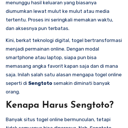
menunggu hasil keluaran yang biasanya
diumumkan lewat mulut ke mulut atau media
tertentu. Proses ini seringkali memakan waktu,
dan aksesnya pun terbatas.
Kini, berkat teknologi digital, togel bertransformasi
menjadi permainan online. Dengan modal
smartphone atau laptop, siapa pun bisa
memasang angka favorit kapan saja dan di mana
saja. Inilah salah satu alasan mengapa togel online
seperti di
Sengtoto
semakin diminati banyak
orang.
Kenapa Harus Sengtoto?
Banyak situs togel online bermunculan, tetapi
tidak semuanya bisa dipercaya. Nah, Sengtoto