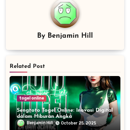
By
Benjamin Hill
Related Post
togel online
Sengtoto Togel Online: Inovasi Digital
dalam Hiburan Angka
Benjamin Hill
October 25, 2025