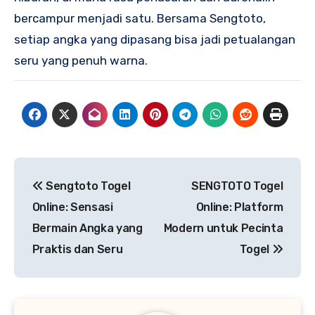
bercampur menjadi satu. Bersama Sengtoto,
setiap angka yang dipasang bisa jadi petualangan
seru yang penuh warna.
Post
Sengtoto Togel
SENGTOTO Togel
navigation
Online: Sensasi
Online: Platform
Bermain Angka yang
Modern untuk Pecinta
Praktis dan Seru
Togel