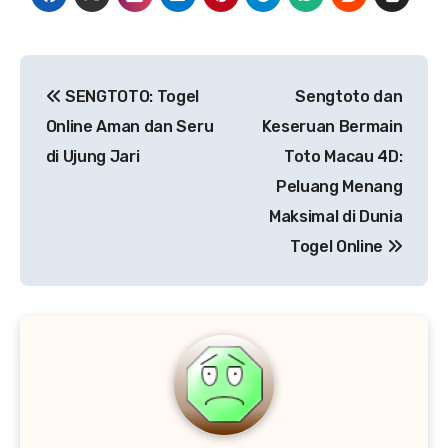
Post
SENGTOTO: Togel
Sengtoto dan
navigation
Online Aman dan Seru
Keseruan Bermain
di Ujung Jari
Toto Macau 4D:
Peluang Menang
Maksimal di Dunia
Togel Online