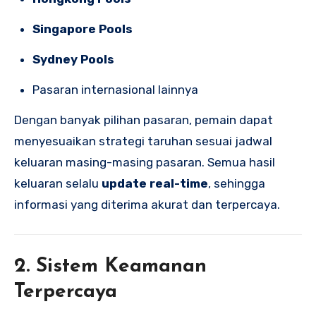
Singapore Pools
Sydney Pools
Pasaran internasional lainnya
Dengan banyak pilihan pasaran, pemain dapat
menyesuaikan strategi taruhan sesuai jadwal
keluaran masing-masing pasaran. Semua hasil
keluaran selalu
update real-time
, sehingga
informasi yang diterima akurat dan terpercaya.
2. Sistem Keamanan
Terpercaya