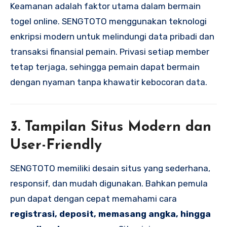
Keamanan adalah faktor utama dalam bermain
togel online. SENGTOTO menggunakan teknologi
enkripsi modern untuk melindungi data pribadi dan
transaksi finansial pemain. Privasi setiap member
tetap terjaga, sehingga pemain dapat bermain
dengan nyaman tanpa khawatir kebocoran data.
3. Tampilan Situs Modern dan
User-Friendly
SENGTOTO memiliki desain situs yang sederhana,
responsif, dan mudah digunakan. Bahkan pemula
pun dapat dengan cepat memahami cara
registrasi, deposit, memasang angka, hingga