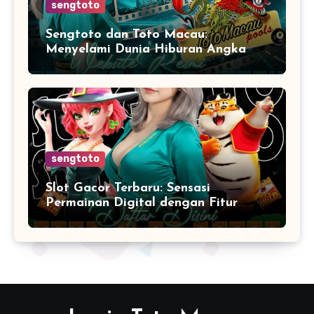
sengtoto
Sengtoto dan Toto Macau:
Menyelami Dunia Hiburan Angka
Digital yang Semakin Populer
sengtoto
Slot Gacor Terbaru: Sensasi
Permainan Digital dengan Fitur
Menarik dan Visual Memukau