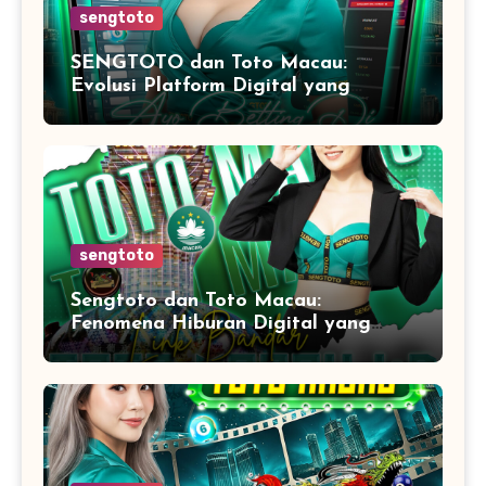
sengtoto
SENGTOTO dan Toto Macau:
Evolusi Platform Digital yang
Membentuk Tren Hiburan Online
Modern
sengtoto
Sengtoto dan Toto Macau:
Fenomena Hiburan Digital yang
Semakin Ramai Dibicarakan di Era
Modern