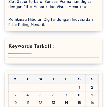
Slot Gacor Terbaru: Sensasi Permainan Digital
dengan Fitur Menarik dan Visual Memukau
Menikmati Hiburan Digital dengan Inovasi dan
Fitur Paling Menarik
Keywords Terkait :
M
T
W
T
F
S
S
1
2
3
4
5
6
7
8
9
10
11
12
13
14
15
16