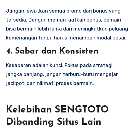
Jangan lewatkan semua promo dan bonus yang
tersedia. Dengan memanfaatkan bonus, pemain
bisa bermain lebih lama dan meningkatkan peluang
kemenangan tanpa harus menambah modal besar.
4. Sabar dan Konsisten
Kesabaran adalah kunci. Fokus pada strategi
jangka panjang, jangan terburu-buru mengejar
jackpot, dan nikmati proses bermain.
Kelebihan SENGTOTO
Dibanding Situs Lain