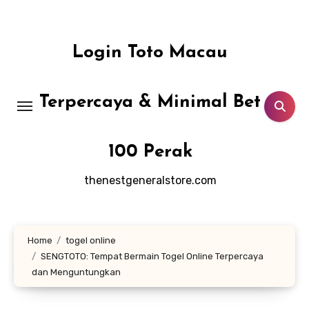
Skip
to
content
Login Toto Macau
Terpercaya & Minimal Bet
100 Perak
thenestgeneralstore.com
Home
togel online
SENGTOTO: Tempat Bermain Togel Online Terpercaya
dan Menguntungkan