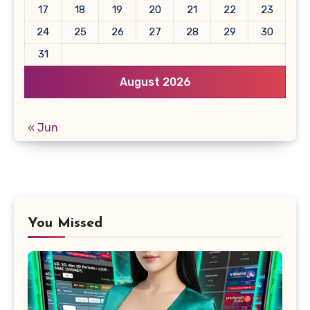
17
18
19
20
21
22
23
24
25
26
27
28
29
30
31
August 2026
« Jun
You Missed