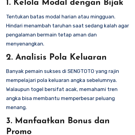
1. Kelola Modal dengan Bijak
Tentukan batas modal harian atau mingguan.
Hindari menambah taruhan saat sedang kalah agar
pengalaman bermain tetap aman dan
menyenangkan.
2. Analisis Pola Keluaran
Banyak pemain sukses di SENGTOTO yang rajin
mempelajari pola keluaran angka sebelumnya.
Walaupun togel bersifat acak, memahami tren
angka bisa membantu memperbesar peluang
menang.
3. Manfaatkan Bonus dan
Promo