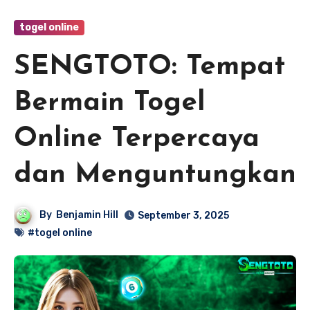
togel online
SENGTOTO: Tempat
Bermain Togel
Online Terpercaya
dan Menguntungkan
By
Benjamin Hill
September 3, 2025
#togel online