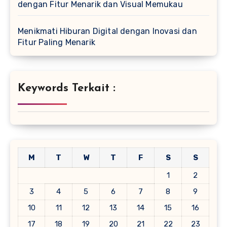
dengan Fitur Menarik dan Visual Memukau
Menikmati Hiburan Digital dengan Inovasi dan
Fitur Paling Menarik
Keywords Terkait :
M
T
W
T
F
S
S
1
2
3
4
5
6
7
8
9
10
11
12
13
14
15
16
17
18
19
20
21
22
23