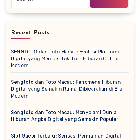
for:
Recent Posts
SENGTOTO dan Toto Macau: Evolusi Platform
Digital yang Membentuk Tren Hiburan Online
Modern
Sengtoto dan Toto Macau: Fenomena Hiburan
Digital yang Semakin Ramai Dibicarakan di Era
Modern
Sengtoto dan Toto Macau: Menyelami Dunia
Hiburan Angka Digital yang Semakin Populer
Slot Gacor Terbaru: Sensasi Permainan Digital