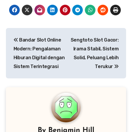
Post
Bandar Slot Online
Sengtoto Slot Gacor:
navigation
Modern: Pengalaman
Irama Stabil, Sistem
Hiburan Digital dengan
Solid, Peluang Lebih
Sistem Terintegrasi
Terukur
By
Benjamin Hill