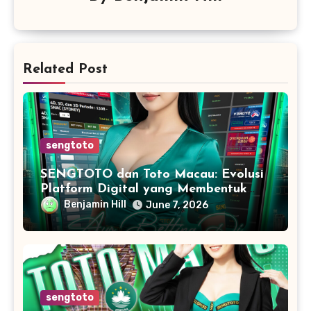
Related Post
sengtoto
SENGTOTO dan Toto Macau: Evolusi
Platform Digital yang Membentuk
Tren Hiburan Online Modern
Benjamin Hill
June 7, 2026
sengtoto