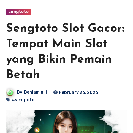
sengtoto
Sengtoto Slot Gacor:
Tempat Main Slot
yang Bikin Pemain
Betah
By
Benjamin Hill
February 26, 2026
#sengtoto