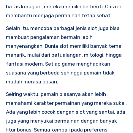
batas kerugian, mereka memilih berhenti. Cara ini
membantu menjaga permainan tetap sehat.
Selain itu, mencoba berbagai jenis slot juga bisa
membuat pengalaman bermain lebih
menyenangkan. Dunia slot memiliki banyak tema
menarik, mulai dari petualangan, mitologi, hingga
fantasi modern. Setiap game menghadirkan
suasana yang berbeda sehingga pemain tidak
mudah merasa bosan.
Seiring waktu, pemain biasanya akan lebih
memahami karakter permainan yang mereka sukai.
Ada yang lebih cocok dengan slot yang santai, ada
juga yang menyukai permainan dengan banyak
fitur bonus. Semua kembali pada preferensi