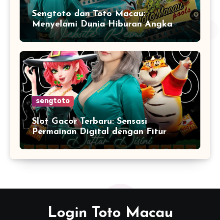
Sengtoto dan Toto Macau:
Menyelami Dunia Hiburan Angka
Digital yang Semakin Populer
sengtoto
Slot Gacor Terbaru: Sensasi
Permainan Digital dengan Fitur
Menarik dan Visual Memukau
Login Toto Macau