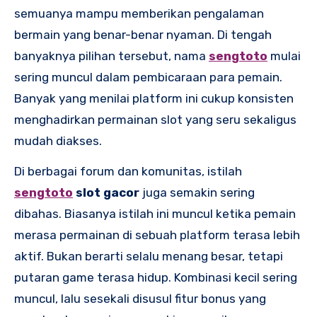
semuanya mampu memberikan pengalaman
bermain yang benar-benar nyaman. Di tengah
banyaknya pilihan tersebut, nama
sengtoto
mulai
sering muncul dalam pembicaraan para pemain.
Banyak yang menilai platform ini cukup konsisten
menghadirkan permainan slot yang seru sekaligus
mudah diakses.
Di berbagai forum dan komunitas, istilah
sengtoto
slot gacor
juga semakin sering
dibahas. Biasanya istilah ini muncul ketika pemain
merasa permainan di sebuah platform terasa lebih
aktif. Bukan berarti selalu menang besar, tetapi
putaran game terasa hidup. Kombinasi kecil sering
muncul, lalu sesekali disusul fitur bonus yang