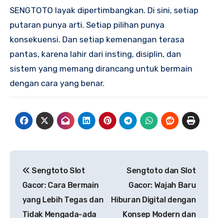
SENGTOTO layak dipertimbangkan. Di sini, setiap
putaran punya arti. Setiap pilihan punya
konsekuensi. Dan setiap kemenangan terasa
pantas, karena lahir dari insting, disiplin, dan
sistem yang memang dirancang untuk bermain
dengan cara yang benar.
Post
Sengtoto Slot
Sengtoto dan Slot
navigation
Gacor: Cara Bermain
Gacor: Wajah Baru
yang Lebih Tegas dan
Hiburan Digital dengan
Tidak Mengada-ada
Konsep Modern dan