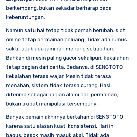
berkembang, bukan sekadar berharap pada
keberuntungan.
Namun satu hal tetap tidak pernah berubah: slot
online tetap permainan peluang. Tidak ada rumus
sakti, tidak ada jaminan menang setiap hari.
Bahkan di mesin paling gacor sekalipun, kekalahan
tetap bagian dari cerita. Bedanya, di SENGTOTO
kekalahan terasa wajar. Mesin tidak terasa
menahan, sistem tidak terasa curang. Hasil
diterima sebagai bagian alami dari permainan,
bukan akibat manipulasi tersembunyi.
Banyak pemain akhirnya bertahan di SENGTOTO
karena satu alasan kuat: konsistensi. Hari ini
bagus, besok masih masuk akal. Tidak ada