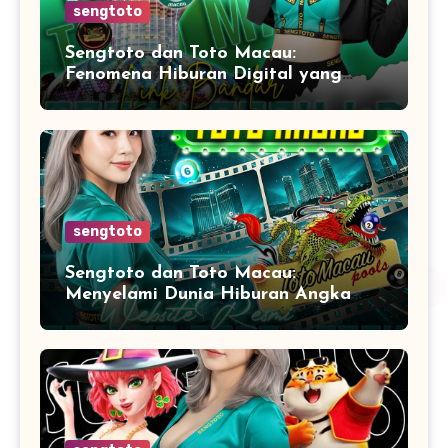
sengtoto
Sengtoto dan Toto Macau:
Fenomena Hiburan Digital yang
Semakin Ramai Dibicarakan di Era
Modern
sengtoto
Sengtoto dan Toto Macau:
Menyelami Dunia Hiburan Angka
Digital yang Semakin Populer