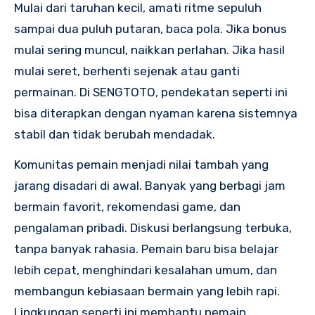
Mulai dari taruhan kecil, amati ritme sepuluh
sampai dua puluh putaran, baca pola. Jika bonus
mulai sering muncul, naikkan perlahan. Jika hasil
mulai seret, berhenti sejenak atau ganti
permainan. Di SENGTOTO, pendekatan seperti ini
bisa diterapkan dengan nyaman karena sistemnya
stabil dan tidak berubah mendadak.
Komunitas pemain menjadi nilai tambah yang
jarang disadari di awal. Banyak yang berbagi jam
bermain favorit, rekomendasi game, dan
pengalaman pribadi. Diskusi berlangsung terbuka,
tanpa banyak rahasia. Pemain baru bisa belajar
lebih cepat, menghindari kesalahan umum, dan
membangun kebiasaan bermain yang lebih rapi.
Lingkungan seperti ini membantu pemain