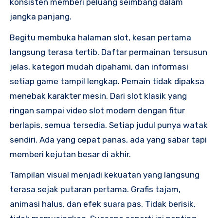
konsisten memberi peluang seimbang dalam
jangka panjang.
Begitu membuka halaman slot, kesan pertama
langsung terasa tertib. Daftar permainan tersusun
jelas, kategori mudah dipahami, dan informasi
setiap game tampil lengkap. Pemain tidak dipaksa
menebak karakter mesin. Dari slot klasik yang
ringan sampai video slot modern dengan fitur
berlapis, semua tersedia. Setiap judul punya watak
sendiri. Ada yang cepat panas, ada yang sabar tapi
memberi kejutan besar di akhir.
Tampilan visual menjadi kekuatan yang langsung
terasa sejak putaran pertama. Grafis tajam,
animasi halus, dan efek suara pas. Tidak berisik,