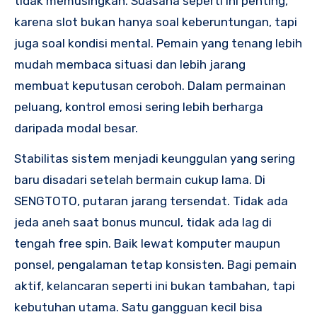
tidak memusingkan. Suasana seperti ini penting,
karena slot bukan hanya soal keberuntungan, tapi
juga soal kondisi mental. Pemain yang tenang lebih
mudah membaca situasi dan lebih jarang
membuat keputusan ceroboh. Dalam permainan
peluang, kontrol emosi sering lebih berharga
daripada modal besar.
Stabilitas sistem menjadi keunggulan yang sering
baru disadari setelah bermain cukup lama. Di
SENGTOTO, putaran jarang tersendat. Tidak ada
jeda aneh saat bonus muncul, tidak ada lag di
tengah free spin. Baik lewat komputer maupun
ponsel, pengalaman tetap konsisten. Bagi pemain
aktif, kelancaran seperti ini bukan tambahan, tapi
kebutuhan utama. Satu gangguan kecil bisa