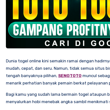
Dunia togel online kini semakin ramai dengan hadir
mudah, cepat, dan seru. Namun, tidak semua situs 
tengah banyaknya pilihan,
SENGTOTO
muncul sebaga
menarik perhatian banyak pemain berkat pelayanan p
Bagi kamu yang sudah lama bermain togel ataupun b
menyalurkan hobi menebak angka sambil menikmati se