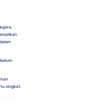
egara,
tampilkan
 dalam
g belum
aman
tu singkat.