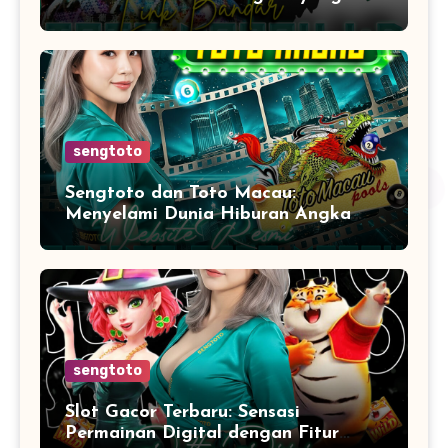
Semakin Ramai Dibicarakan di Era
Modern
sengtoto
Sengtoto dan Toto Macau:
Menyelami Dunia Hiburan Angka
Digital yang Semakin Populer
sengtoto
Slot Gacor Terbaru: Sensasi
Permainan Digital dengan Fitur