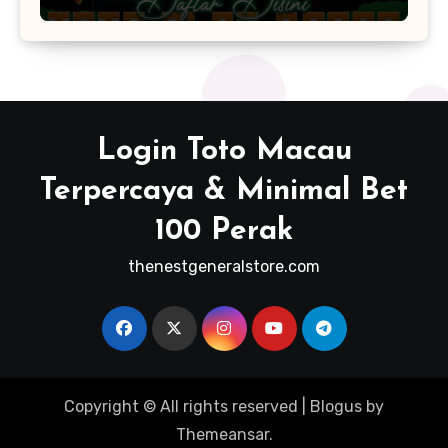
Menarik dan Visual Memukau
Login Toto Macau
Terpercaya & Minimal Bet
100 Perak
thenestgeneralstore.com
Copyright © All rights reserved
|
Blogus
by
Themeansar
.