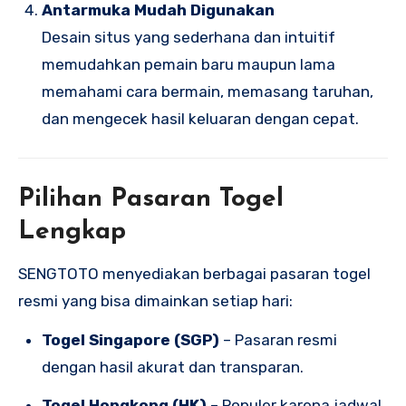
Antarmuka Mudah Digunakan
Desain situs yang sederhana dan intuitif
memudahkan pemain baru maupun lama
memahami cara bermain, memasang taruhan,
dan mengecek hasil keluaran dengan cepat.
Pilihan Pasaran Togel
Lengkap
SENGTOTO menyediakan berbagai pasaran togel
resmi yang bisa dimainkan setiap hari:
Togel Singapore (SGP)
– Pasaran resmi
dengan hasil akurat dan transparan.
Togel Hongkong (HK)
– Populer karena jadwal