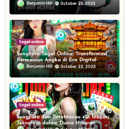
Benjamin Hill
October 25, 2025
togel online
Sengtoto Togel Online: Transformasi
Permainan Angka di Era Digital
Benjamin Hill
October 22, 2025
togel online
Sengtoto dan TotoMacau 4D: Inovasi
Teknologi dalam Dunia Hiburan