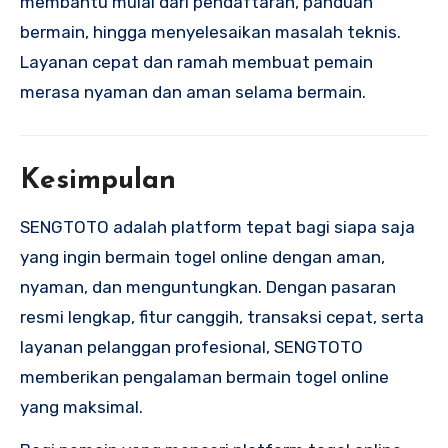
membantu mulai dari pendaftaran, panduan
bermain, hingga menyelesaikan masalah teknis.
Layanan cepat dan ramah membuat pemain
merasa nyaman dan aman selama bermain.
Kesimpulan
SENGTOTO adalah platform tepat bagi siapa saja
yang ingin bermain togel online dengan aman,
nyaman, dan menguntungkan. Dengan pasaran
resmi lengkap, fitur canggih, transaksi cepat, serta
layanan pelanggan profesional, SENGTOTO
memberikan pengalaman bermain togel online
yang maksimal.