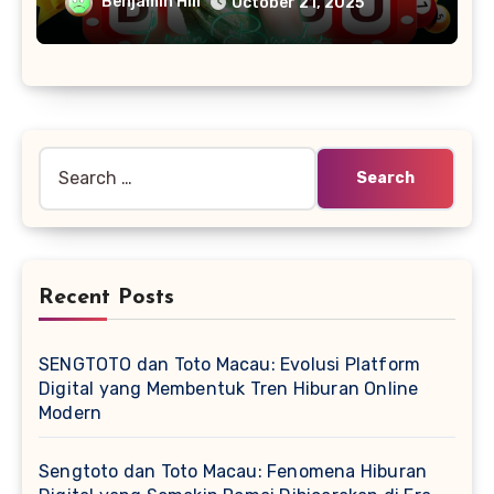
Angka Modern
Benjamin Hill
October 21, 2025
Search
for:
Recent Posts
SENGTOTO dan Toto Macau: Evolusi Platform
Digital yang Membentuk Tren Hiburan Online
Modern
Sengtoto dan Toto Macau: Fenomena Hiburan