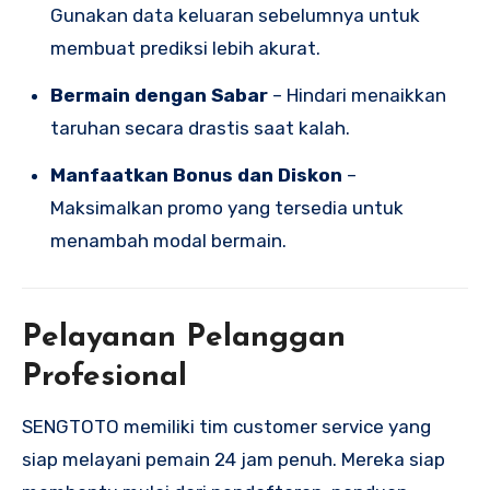
Gunakan data keluaran sebelumnya untuk
membuat prediksi lebih akurat.
Bermain dengan Sabar
– Hindari menaikkan
taruhan secara drastis saat kalah.
Manfaatkan Bonus dan Diskon
–
Maksimalkan promo yang tersedia untuk
menambah modal bermain.
Pelayanan Pelanggan
Profesional
SENGTOTO memiliki tim customer service yang
siap melayani pemain 24 jam penuh. Mereka siap