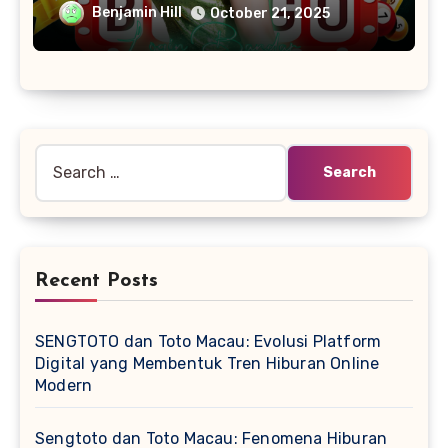
Angka Modern
Benjamin Hill
October 21, 2025
Search
for:
Recent Posts
SENGTOTO dan Toto Macau: Evolusi Platform
Digital yang Membentuk Tren Hiburan Online
Modern
Sengtoto dan Toto Macau: Fenomena Hiburan