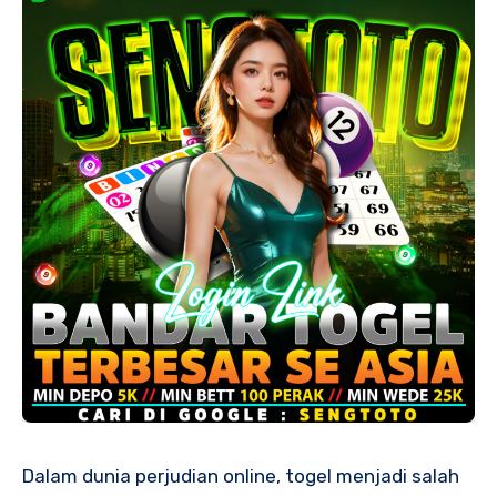
Dalam dunia perjudian online, togel menjadi salah