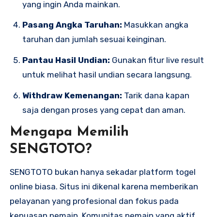
yang ingin Anda mainkan.
Pasang Angka Taruhan:
Masukkan angka
taruhan dan jumlah sesuai keinginan.
Pantau Hasil Undian:
Gunakan fitur live result
untuk melihat hasil undian secara langsung.
Withdraw Kemenangan:
Tarik dana kapan
saja dengan proses yang cepat dan aman.
Mengapa Memilih
SENGTOTO?
SENGTOTO bukan hanya sekadar platform togel
online biasa. Situs ini dikenal karena memberikan
pelayanan yang profesional dan fokus pada
kepuasan pemain. Komunitas pemain yang aktif