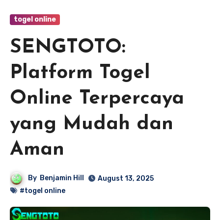
togel online
SENGTOTO:
Platform Togel
Online Terpercaya
yang Mudah dan
Aman
By
Benjamin Hill
August 13, 2025
#togel online