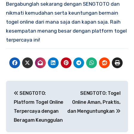
Bergabunglah sekarang dengan SENGTOTO dan
nikmati kemudahan serta keuntungan bermain
togel online dari mana saja dan kapan saja. Raih
kesempatan menang besar dengan platform togel
terpercaya ini!
Post
SENGTOTO:
SENGTOTO: Togel
navigation
Platform Togel Online
Online Aman, Praktis,
Terpercaya dengan
dan Menguntungkan
Beragam Keunggulan