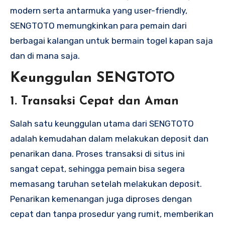
modern serta antarmuka yang user-friendly,
SENGTOTO memungkinkan para pemain dari
berbagai kalangan untuk bermain togel kapan saja
dan di mana saja.
Keunggulan SENGTOTO
1. Transaksi Cepat dan Aman
Salah satu keunggulan utama dari SENGTOTO
adalah kemudahan dalam melakukan deposit dan
penarikan dana. Proses transaksi di situs ini
sangat cepat, sehingga pemain bisa segera
memasang taruhan setelah melakukan deposit.
Penarikan kemenangan juga diproses dengan
cepat dan tanpa prosedur yang rumit, memberikan