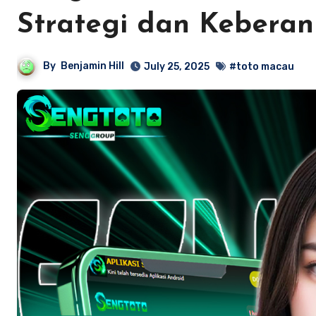
Strategi dan Keberan
By
Benjamin Hill
July 25, 2025
#toto macau