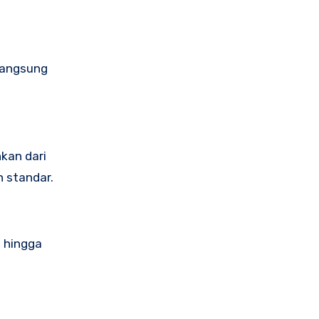
 langsung
nkan dari
h standar.
 hingga