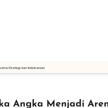
Arena Strategi dan Keberanian
ika Angka Menjadi Are