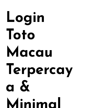
Skip
to
Login
content
Toto
Macau
Terpercay
a &
Minimal