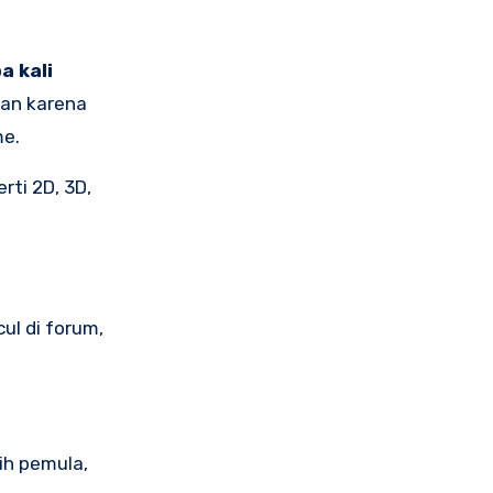
a kali
Dan karena
me.
rti 2D, 3D,
ul di forum,
ih pemula,