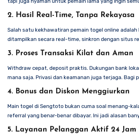
tapi juga nyaman untuk pemain lama yang ingin semu
2.
Hasil Real-Time, Tanpa Rekayasa
Salah satu kekhawatiran pemain togel online adalah 
ditampilkan secara real-time, sinkron dengan situs r
3.
Proses Transaksi Kilat dan Aman
Withdraw cepat, deposit praktis. Dukungan bank lokal
mana saja. Privasi dan keamanan juga terjaga. Bagi p
4.
Bonus dan Diskon Menggiurkan
Main togel di Sengtoto bukan cuma soal menang-kal
referral yang benar-benar dibayar. Ini jadi alasan ban
5.
Layanan Pelanggan Aktif 24 Jam