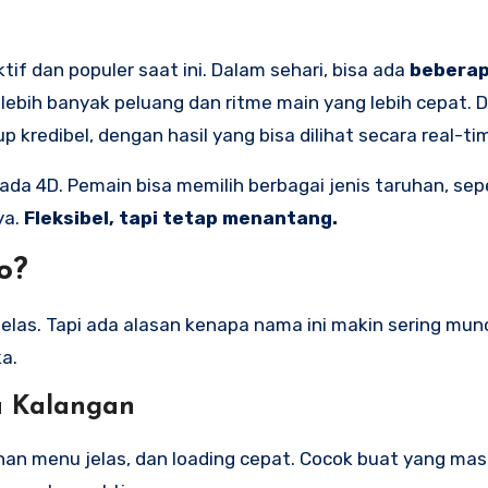
if dan populer saat ini. Dalam sehari, bisa ada
beberap
 lebih banyak peluang dan ritme main yang lebih cepat. 
p kredibel, dengan hasil yang bisa dilihat secara real-ti
da 4D. Pemain bisa memilih berbagai jenis taruhan, sepe
ya.
Fleksibel, tapi tetap menantang.
o?
jelas. Tapi ada alasan kenapa nama ini makin sering munc
a.
a Kalangan
lihan menu jelas, dan loading cepat. Cocok buat yang mas