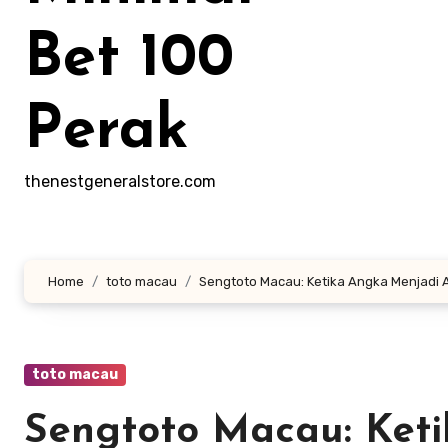
Bet 100
Perak
thenestgeneralstore.com
Home
toto macau
Sengtoto Macau: Ketika Angka Menjadi 
toto macau
Sengtoto Macau: Ket