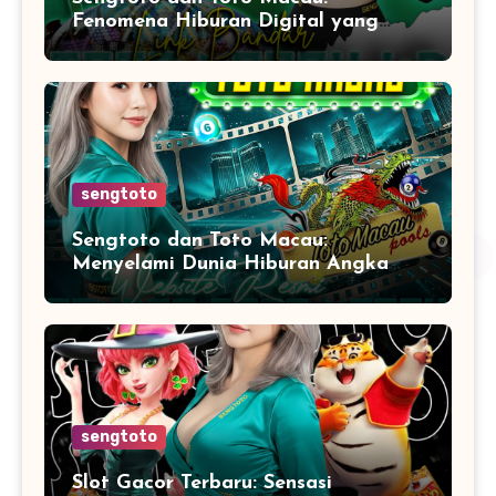
Fenomena Hiburan Digital yang
Semakin Ramai Dibicarakan di Era
Modern
sengtoto
Sengtoto dan Toto Macau:
Menyelami Dunia Hiburan Angka
Digital yang Semakin Populer
sengtoto
Slot Gacor Terbaru: Sensasi