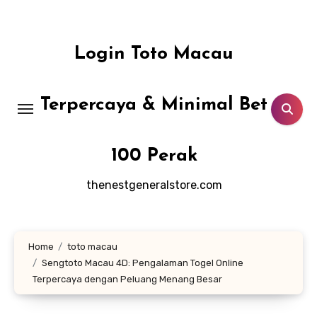
Skip
to
content
Login Toto Macau
Terpercaya & Minimal Bet
100 Perak
thenestgeneralstore.com
Home
toto macau
Sengtoto Macau 4D: Pengalaman Togel Online
Terpercaya dengan Peluang Menang Besar