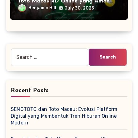
Toto Macau 4D Online yang Aman
dan Menguntungkan
Benjamin Hill
July 30, 2025
Search
for:
Recent Posts
SENGTOTO dan Toto Macau: Evolusi Platform
Digital yang Membentuk Tren Hiburan Online
Modern