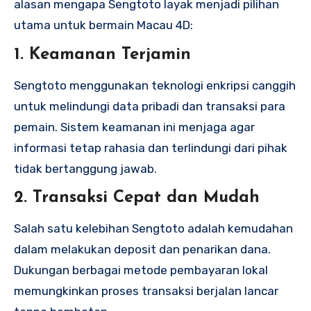
alasan mengapa Sengtoto layak menjadi pilihan
utama untuk bermain Macau 4D:
1. Keamanan Terjamin
Sengtoto menggunakan teknologi enkripsi canggih
untuk melindungi data pribadi dan transaksi para
pemain. Sistem keamanan ini menjaga agar
informasi tetap rahasia dan terlindungi dari pihak
tidak bertanggung jawab.
2. Transaksi Cepat dan Mudah
Salah satu kelebihan Sengtoto adalah kemudahan
dalam melakukan deposit dan penarikan dana.
Dukungan berbagai metode pembayaran lokal
memungkinkan proses transaksi berjalan lancar