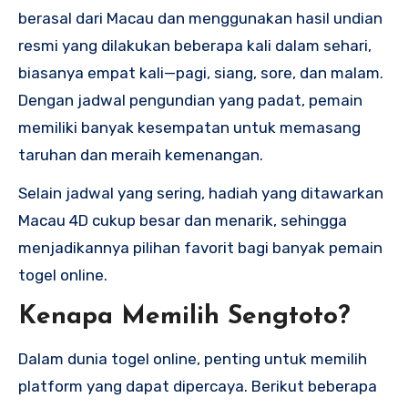
berasal dari Macau dan menggunakan hasil undian
resmi yang dilakukan beberapa kali dalam sehari,
biasanya empat kali—pagi, siang, sore, dan malam.
Dengan jadwal pengundian yang padat, pemain
memiliki banyak kesempatan untuk memasang
taruhan dan meraih kemenangan.
Selain jadwal yang sering, hadiah yang ditawarkan
Macau 4D cukup besar dan menarik, sehingga
menjadikannya pilihan favorit bagi banyak pemain
togel online.
Kenapa Memilih Sengtoto?
Dalam dunia togel online, penting untuk memilih
platform yang dapat dipercaya. Berikut beberapa