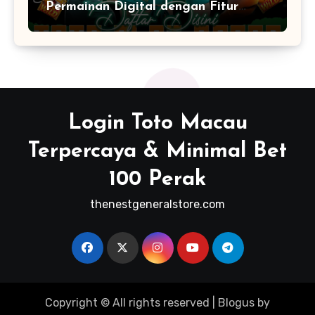
Permainan Digital dengan Fitur
Menarik dan Visual Memukau
Login Toto Macau
Terpercaya & Minimal Bet
100 Perak
thenestgeneralstore.com
Copyright © All rights reserved
|
Blogus
by