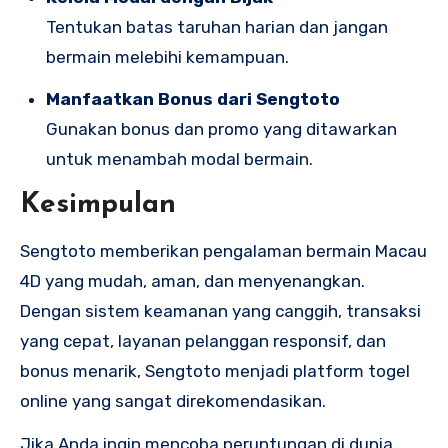
Tentukan batas taruhan harian dan jangan
bermain melebihi kemampuan.
Manfaatkan Bonus dari Sengtoto
Gunakan bonus dan promo yang ditawarkan
untuk menambah modal bermain.
Kesimpulan
Sengtoto memberikan pengalaman bermain Macau
4D yang mudah, aman, dan menyenangkan.
Dengan sistem keamanan yang canggih, transaksi
yang cepat, layanan pelanggan responsif, dan
bonus menarik, Sengtoto menjadi platform togel
online yang sangat direkomendasikan.
Jika Anda ingin mencoba peruntungan di dunia