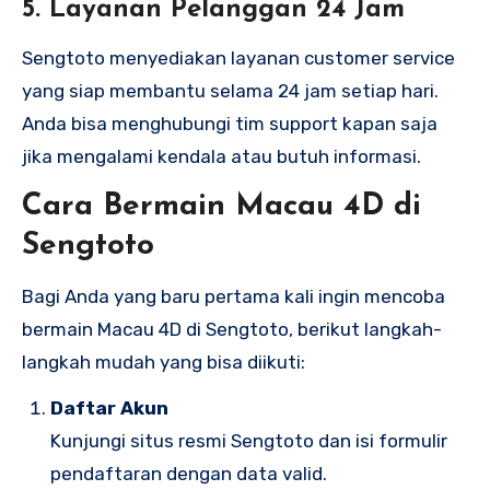
5. Layanan Pelanggan 24 Jam
Sengtoto menyediakan layanan customer service
yang siap membantu selama 24 jam setiap hari.
Anda bisa menghubungi tim support kapan saja
jika mengalami kendala atau butuh informasi.
Cara Bermain Macau 4D di
Sengtoto
Bagi Anda yang baru pertama kali ingin mencoba
bermain Macau 4D di Sengtoto, berikut langkah-
langkah mudah yang bisa diikuti:
Daftar Akun
Kunjungi situs resmi Sengtoto dan isi formulir
pendaftaran dengan data valid.