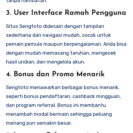
tanpa hambatan.
3. User Interface Ramah Pengguna
Situs Sengtoto didesain dengan tampilan
sederhana dan navigasi mudah, cocok untuk
pemain pemula maupun berpengalaman. Anda bisa
dengan mudah memasang taruhan, mengecek
hasil undian, dan mengelola akun.
4. Bonus dan Promo Menarik
Sengtoto menawarkan berbagai bonus menarik,
seperti bonus pendaftaran, cashback mingguan,
dan program referral. Bonus ini membantu
menambah modal bermain sehingga peluang
menang pun semakin besar.