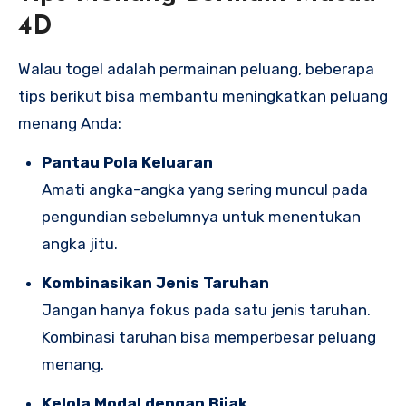
4D
Walau togel adalah permainan peluang, beberapa
tips berikut bisa membantu meningkatkan peluang
menang Anda:
Pantau Pola Keluaran
Amati angka-angka yang sering muncul pada
pengundian sebelumnya untuk menentukan
angka jitu.
Kombinasikan Jenis Taruhan
Jangan hanya fokus pada satu jenis taruhan.
Kombinasi taruhan bisa memperbesar peluang
menang.
Kelola Modal dengan Bijak