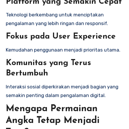
Platform yang Semakin Cepat
Teknologi berkembang untuk menciptakan
pengalaman yang lebih ringan dan responsif.
Fokus pada User Experience
Kemudahan penggunaan menjadi prioritas utama.
Komunitas yang Terus
Bertumbuh
Interaksi sosial diperkirakan menjadi bagian yang
semakin penting dalam pengalaman digital.
Mengapa Permainan
Angka Tetap Menjadi