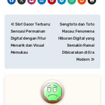
Post
Slot Gacor Terbaru:
Sengtoto dan Toto
navigation
Sensasi Permainan
Macau: Fenomena
Digital dengan Fitur
Hiburan Digital yang
Menarik dan Visual
Semakin Ramai
Memukau
Dibicarakan di Era
Modern