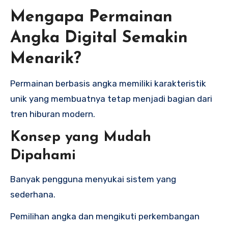
Mengapa Permainan
Angka Digital Semakin
Menarik?
Permainan berbasis angka memiliki karakteristik
unik yang membuatnya tetap menjadi bagian dari
tren hiburan modern.
Konsep yang Mudah
Dipahami
Banyak pengguna menyukai sistem yang
sederhana.
Pemilihan angka dan mengikuti perkembangan