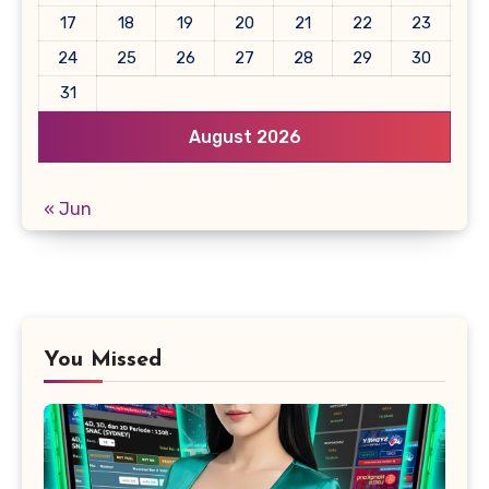
17
18
19
20
21
22
23
24
25
26
27
28
29
30
31
August 2026
« Jun
You Missed