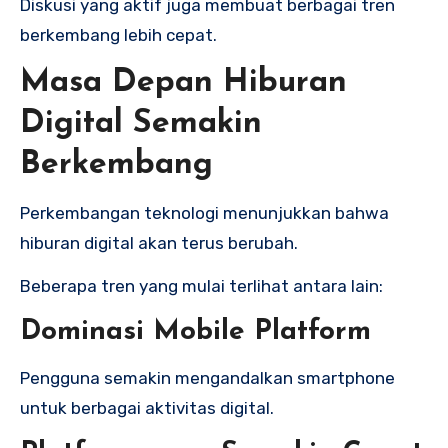
Diskusi yang aktif juga membuat berbagai tren
berkembang lebih cepat.
Masa Depan Hiburan
Digital Semakin
Berkembang
Perkembangan teknologi menunjukkan bahwa
hiburan digital akan terus berubah.
Beberapa tren yang mulai terlihat antara lain:
Dominasi Mobile Platform
Pengguna semakin mengandalkan smartphone
untuk berbagai aktivitas digital.