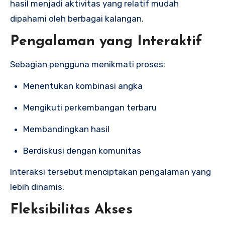
hasil menjadi aktivitas yang relatif mudah
dipahami oleh berbagai kalangan.
Pengalaman yang Interaktif
Sebagian pengguna menikmati proses:
Menentukan kombinasi angka
Mengikuti perkembangan terbaru
Membandingkan hasil
Berdiskusi dengan komunitas
Interaksi tersebut menciptakan pengalaman yang
lebih dinamis.
Fleksibilitas Akses