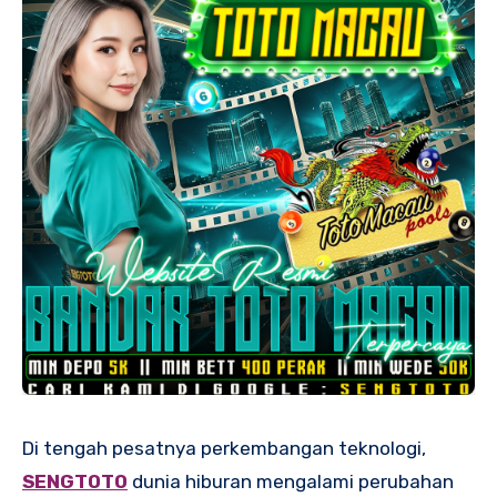
Di tengah pesatnya perkembangan teknologi,
SENGTOTO
dunia hiburan mengalami perubahan