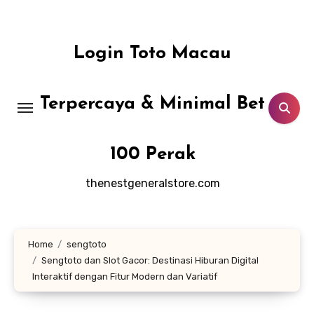
Skip
to
content
Login Toto Macau
Terpercaya & Minimal Bet
100 Perak
thenestgeneralstore.com
Home
sengtoto
Sengtoto dan Slot Gacor: Destinasi Hiburan Digital
Interaktif dengan Fitur Modern dan Variatif