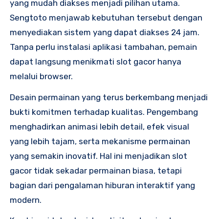
yang mudah diakses menjadi pilihan utama.
Sengtoto menjawab kebutuhan tersebut dengan
menyediakan sistem yang dapat diakses 24 jam.
Tanpa perlu instalasi aplikasi tambahan, pemain
dapat langsung menikmati slot gacor hanya
melalui browser.
Desain permainan yang terus berkembang menjadi
bukti komitmen terhadap kualitas. Pengembang
menghadirkan animasi lebih detail, efek visual
yang lebih tajam, serta mekanisme permainan
yang semakin inovatif. Hal ini menjadikan slot
gacor tidak sekadar permainan biasa, tetapi
bagian dari pengalaman hiburan interaktif yang
modern.