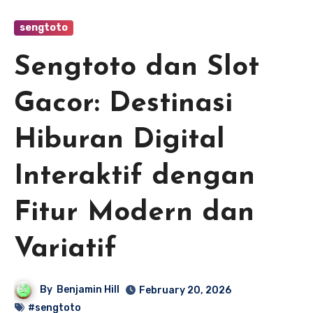
sengtoto
Sengtoto dan Slot
Gacor: Destinasi
Hiburan Digital
Interaktif dengan
Fitur Modern dan
Variatif
By
Benjamin Hill
February 20, 2026
#sengtoto