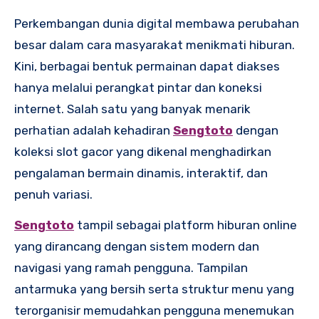
Perkembangan dunia digital membawa perubahan
besar dalam cara masyarakat menikmati hiburan.
Kini, berbagai bentuk permainan dapat diakses
hanya melalui perangkat pintar dan koneksi
internet. Salah satu yang banyak menarik
perhatian adalah kehadiran
Sengtoto
dengan
koleksi slot gacor yang dikenal menghadirkan
pengalaman bermain dinamis, interaktif, dan
penuh variasi.
Sengtoto
tampil sebagai platform hiburan online
yang dirancang dengan sistem modern dan
navigasi yang ramah pengguna. Tampilan
antarmuka yang bersih serta struktur menu yang
terorganisir memudahkan pengguna menemukan