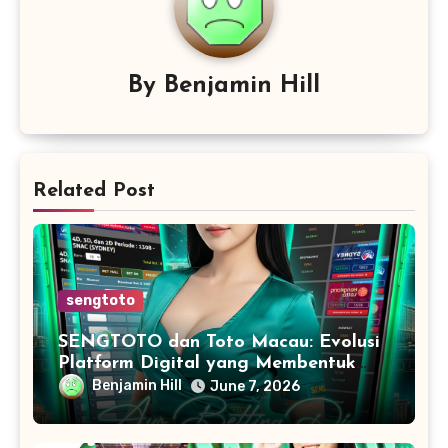
By
Benjamin Hill
Related Post
sengtoto
SENGTOTO dan Toto Macau: Evolusi
Platform Digital yang Membentuk
Tren Hiburan Online Modern
Benjamin Hill
June 7, 2026