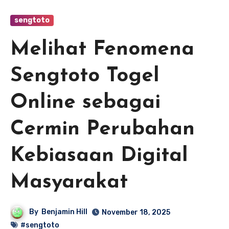
sengtoto
Melihat Fenomena
Sengtoto Togel
Online sebagai
Cermin Perubahan
Kebiasaan Digital
Masyarakat
By
Benjamin Hill
November 18, 2025
#sengtoto