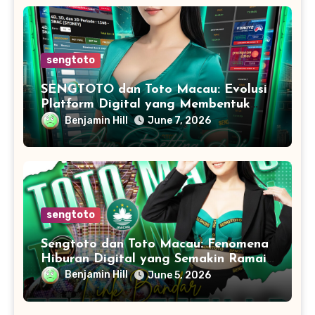
sengtoto
SENGTOTO dan Toto Macau: Evolusi
Platform Digital yang Membentuk
Tren Hiburan Online Modern
Benjamin Hill
June 7, 2026
sengtoto
Sengtoto dan Toto Macau: Fenomena
Hiburan Digital yang Semakin Ramai
Dibicarakan di Era Modern
Benjamin Hill
June 5, 2026