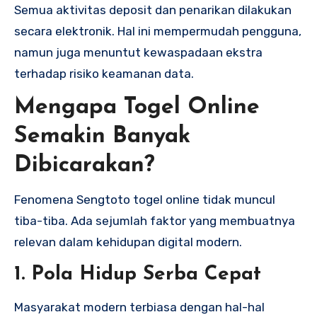
Semua aktivitas deposit dan penarikan dilakukan
secara elektronik. Hal ini mempermudah pengguna,
namun juga menuntut kewaspadaan ekstra
terhadap risiko keamanan data.
Mengapa Togel Online
Semakin Banyak
Dibicarakan?
Fenomena Sengtoto togel online tidak muncul
tiba-tiba. Ada sejumlah faktor yang membuatnya
relevan dalam kehidupan digital modern.
1. Pola Hidup Serba Cepat
Masyarakat modern terbiasa dengan hal-hal