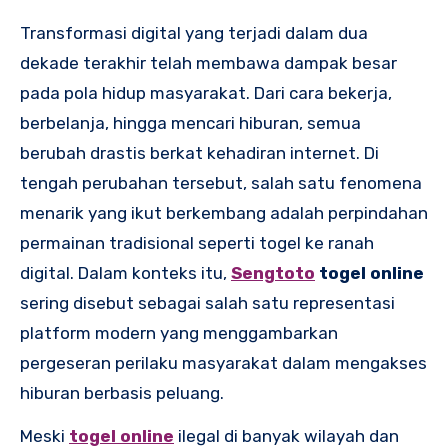
Transformasi digital yang terjadi dalam dua
dekade terakhir telah membawa dampak besar
pada pola hidup masyarakat. Dari cara bekerja,
berbelanja, hingga mencari hiburan, semua
berubah drastis berkat kehadiran internet. Di
tengah perubahan tersebut, salah satu fenomena
menarik yang ikut berkembang adalah perpindahan
permainan tradisional seperti togel ke ranah
digital. Dalam konteks itu,
Sengtoto
togel online
sering disebut sebagai salah satu representasi
platform modern yang menggambarkan
pergeseran perilaku masyarakat dalam mengakses
hiburan berbasis peluang.
Meski
togel online
ilegal di banyak wilayah dan