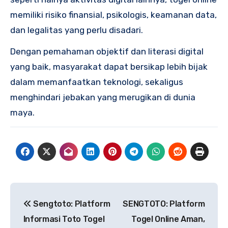
memiliki risiko finansial, psikologis, keamanan data,
dan legalitas yang perlu disadari.
Dengan pemahaman objektif dan literasi digital
yang baik, masyarakat dapat bersikap lebih bijak
dalam memanfaatkan teknologi, sekaligus
menghindari jebakan yang merugikan di dunia
maya.
Post
Sengtoto: Platform
SENGTOTO: Platform
navigation
Informasi Toto Togel
Togel Online Aman,