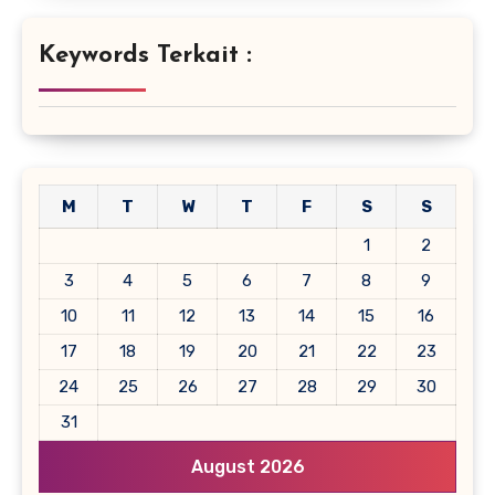
Keywords Terkait :
M
T
W
T
F
S
S
1
2
3
4
5
6
7
8
9
10
11
12
13
14
15
16
17
18
19
20
21
22
23
24
25
26
27
28
29
30
31
August 2026