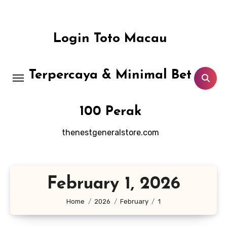
Skip
to
content
Login Toto Macau
Terpercaya & Minimal Bet
100 Perak
thenestgeneralstore.com
February 1, 2026
Home
2026
February
1