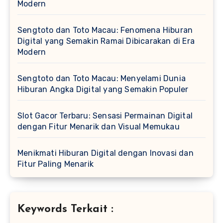
Modern
Sengtoto dan Toto Macau: Fenomena Hiburan
Digital yang Semakin Ramai Dibicarakan di Era
Modern
Sengtoto dan Toto Macau: Menyelami Dunia
Hiburan Angka Digital yang Semakin Populer
Slot Gacor Terbaru: Sensasi Permainan Digital
dengan Fitur Menarik dan Visual Memukau
Menikmati Hiburan Digital dengan Inovasi dan
Fitur Paling Menarik
Keywords Terkait :