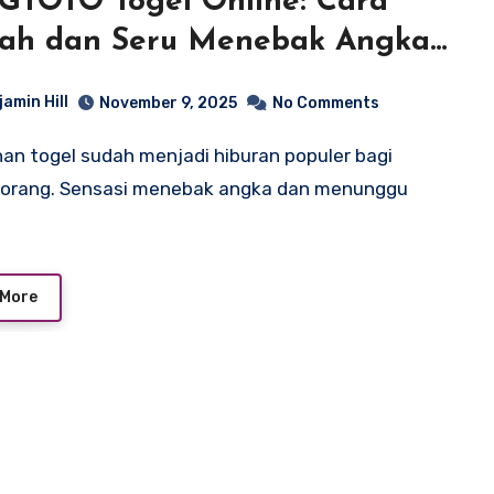
TOTO Togel Online: Cara
ah dan Seru Menebak Angka
i
jamin Hill
November 9, 2025
No Comments
 orang. Sensasi menebak angka dan menunggu
 More