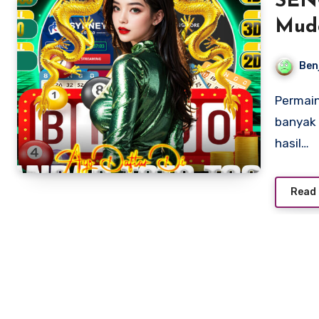
SENG
Mud
Hok
Ben
Permainan togel sudah menjadi hiburan populer bagi
banyak
hasil…
Read