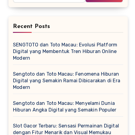
Recent Posts
SENGTOTO dan Toto Macau: Evolusi Platform
Digital yang Membentuk Tren Hiburan Online
Modern
Sengtoto dan Toto Macau: Fenomena Hiburan
Digital yang Semakin Ramai Dibicarakan di Era
Modern
Sengtoto dan Toto Macau: Menyelami Dunia
Hiburan Angka Digital yang Semakin Populer
Slot Gacor Terbaru: Sensasi Permainan Digital
dengan Fitur Menarik dan Visual Memukau