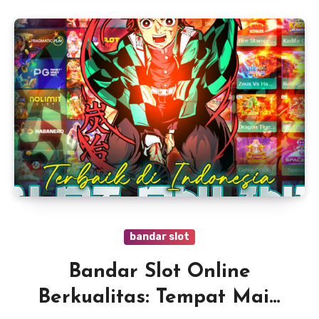
bandar slot
Bandar Slot Online
Berkualitas: Tempat Main