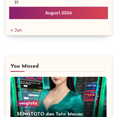
31
August 2026
« Jun
You Missed
sengtoto
SENGTOTO dan Toto Macau: