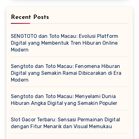
Recent Posts
SENGTOTO dan Toto Macau: Evolusi Platform
Digital yang Membentuk Tren Hiburan Online
Modern
Sengtoto dan Toto Macau: Fenomena Hiburan
Digital yang Semakin Ramai Dibicarakan di Era
Modern
Sengtoto dan Toto Macau: Menyelami Dunia
Hiburan Angka Digital yang Semakin Populer
Slot Gacor Terbaru: Sensasi Permainan Digital
dengan Fitur Menarik dan Visual Memukau