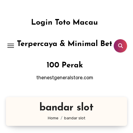
Skip
to
content
Login Toto Macau
Terpercaya & Minimal Bet
100 Perak
thenestgeneralstore.com
bandar slot
Home
bandar slot