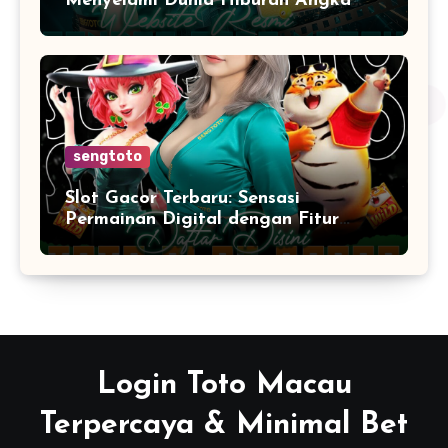
Menyelami Dunia Hiburan Angka
Digital yang Semakin Populer
sengtoto
Slot Gacor Terbaru: Sensasi
Permainan Digital dengan Fitur
Menarik dan Visual Memukau
Login Toto Macau
Terpercaya & Minimal Bet